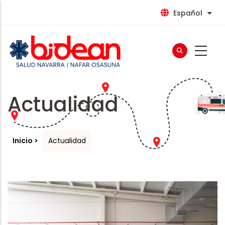
Pasar
Español
List
al
contenido
principal
Actualidad
Inicio
Actualidad