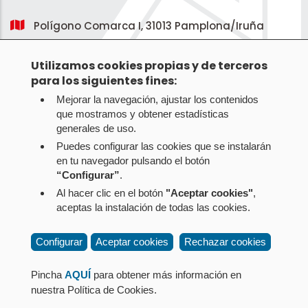
Polígono Comarca I, 31013 Pamplona/Iruña
Utilizamos cookies propias y de terceros
Pie
Canal de Información
para los siguientes fines:
de
Mejorar la navegación, ajustar los contenidos
Aviso legal
página
que mostramos y obtener estadísticas
Política de privacidad
generales de uso.
Política de cookies
Puedes configurar las cookies que se instalarán
en tu navegador pulsando el botón
Opciones de privacidad
“Configurar”
.
Accesibilidad
Al hacer clic en el botón
"Aceptar cookies"
,
aceptas la instalación de todas las cookies.
Configurar
Aceptar cookies
Rechazar cookies
Pincha
AQUÍ
para obtener más información en
nuestra Política de Cookies.