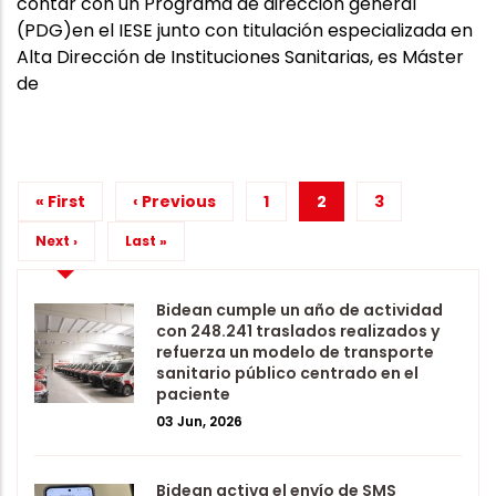
contar con un Programa de dirección general
(PDG)en el IESE junto con titulación especializada en
Alta Dirección de Instituciones Sanitarias, es Máster
de
Primera
« First
Página
‹ Previous
Página
1
Página
2
Página
3
página
anterior
actual
Siguiente
Next ›
Última
Last »
página
página
Bidean cumple un año de actividad
con 248.241 traslados realizados y
refuerza un modelo de transporte
sanitario público centrado en el
paciente
03 Jun, 2026
Bidean activa el envío de SMS