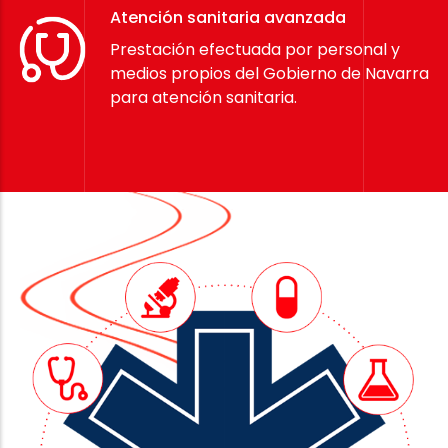
Atención sanitaria avanzada
Prestación efectuada por personal y
medios propios del Gobierno de Navarra
para atención sanitaria.