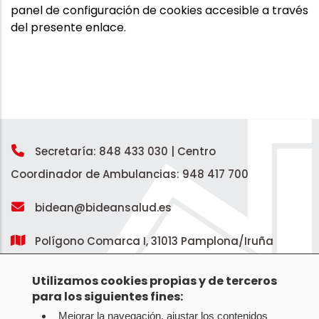
panel de configuración de cookies accesible a través
del presente enlace.
Secretaría: 848 433 030 |
Centro
Coordinador de Ambulancias: 948 417 700
bidean@bideansalud.es
Polígono Comarca I, 31013 Pamplona/Iruña
Utilizamos cookies propias y de terceros
Pie
para los siguientes fines:
Canal de Información
de
Mejorar la navegación, ajustar los contenidos
Aviso legal