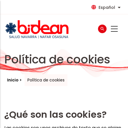
Pasar
Español
List
al
contenido
principal
Política de cookies
Inicio
Política de cookies
¿Qué son las cookies?
Las cookies son unos archivos de texto que se alojan